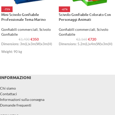
-75%
-67%
Mini Scivolo Gonfiabile
Scivolo Gonfiabile Colorato Con
Professionale Tema Marino
Personaggi Animati
Gonfiabili commerciali
,
Scivolo
Gonfiabili commerciali
,
Scivolo
Gonfiabile
Gonfiabile
€
350
€
720
€
1,400
€
2,160
Dimensions: 3m(L)x3m(W)x3m(H)
Dimensions: 5.2m(L)x4m(W)x3m(H)
Weight: 90 kg
INFORMAZIONI
Chi siamo
Contattaci
Informazioni sulla consegna
Domande frequenti