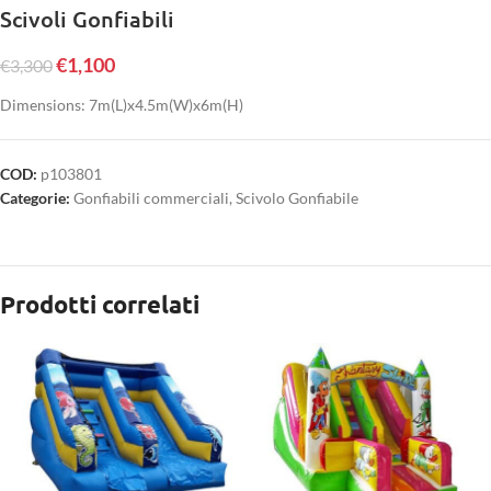
Scivoli Gonfiabili
€
1,100
€
3,300
Dimensions: 7m(L)x4.5m(W)x6m(H)
COD:
p103801
Categorie:
Gonfiabili commerciali
,
Scivolo Gonfiabile
Prodotti correlati