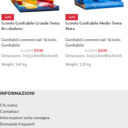
-67%
-67%
Scivolo Gonfiabile Grande Tema
Scivolo Gonfiabile Medio Tema
Arcobaleno
Mare
Gonfiabili commerciali
,
Scivolo
Gonfiabili commerciali
,
Scivolo
Gonfiabile
Gonfiabile
€
930
€
690
€
2,800
€
2,090
Dimensions: 7m(L)x4m(W)x6m(H)
Dimensions: 5m(L)x4m(W)x4m(H)
Weight: 160 kg
Weight: 120 kg
INFORMAZIONI
Chi siamo
Contattaci
Informazioni sulla consegna
Domande frequenti