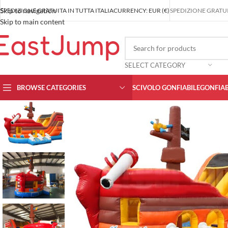
Skip to navigation
SPEDIZIONE GRATUITA IN TUTTA ITALIA
CURRENCY: EUR (€)
SPEDIZIONE GRATUIT
Skip to main content
SELECT CATEGORY
BROWSE CATEGORIES
SCIVOLO GONFIABILE
GONFIAB