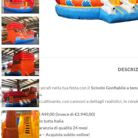
DESCRI
Porta l’avventura dei pirati nella tua festa con il
Scivolo Gonfiabile a tem
divertimento e durata.
Il design colorato e accattivante, con cannoni e dettagli realistici, lo rend
Prezzo in offerta: €2.449,00 (invece di €2.940,00)
Spedizione gratuita in tutta Italia
Consegna veloce | Garanzia di qualità 24 mesi
Disponibilità limitata – Acquista subito online!