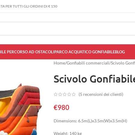
A PER TUTTI GLI ORDINI DI € 150
ILE PERCORSO AD OSTACOLI
PARCO ACQUATICO GONFIABILE
BLOG
Home
/
Gonfiabili commerciali
/
Scivolo Gonf
Scivolo Gonfiabil
(
5
recensioni dei clienti)
€
980
Dimensions: 6.5m(L)x3.5m(W)x3.5m(H)
Weight: 140 kg