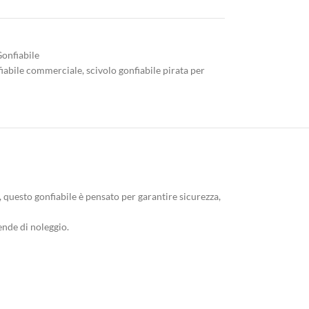
Gonfiabile
fiabile commerciale
,
scivolo gonfiabile pirata per
, questo gonfiabile è pensato per garantire sicurezza,
iende di noleggio.