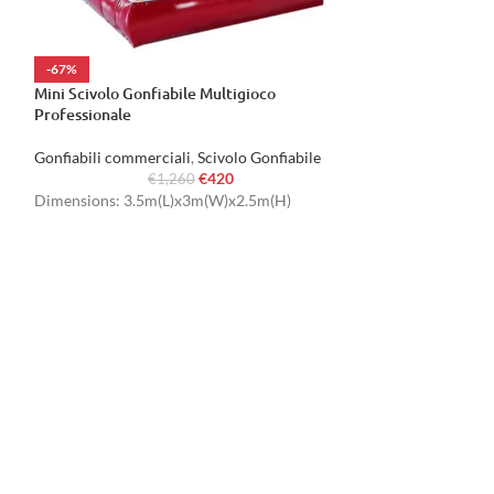
-67%
-67%
Mini Scivolo Gonfiabile Multigioco
Scivolo Gonfiabil
Professionale
Gonfiabili commer
Gonfiabili commerciali
,
Scivolo Gonfiabile
€
€
420
Dimensions: 5.5
€
1,260
Dimensions: 3.5m(L)x3m(W)x2.5m(H)