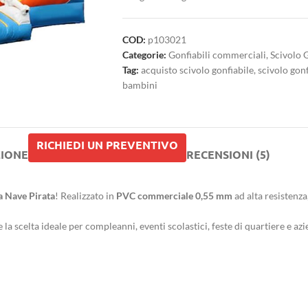
COD:
p103021
Categorie:
Gonfiabili commerciali
,
Scivolo 
Tag:
acquisto scivolo gonfiabile
,
scivolo gon
bambini
RICHIEDI UN PREVENTIVO
ZIONE
RECENSIONI (5)
a Nave Pirata
! Realizzato in
PVC commerciale 0,55 mm
ad alta resistenza
e la scelta ideale per compleanni, eventi scolastici, feste di quartiere e az