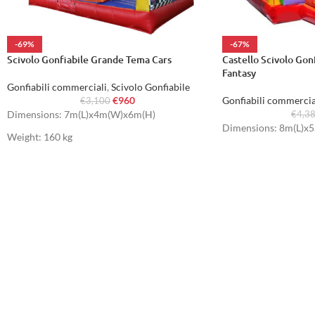
-69%
-67%
Scivolo Gonfiabile Grande Tema Cars
Castello Scivolo Go
Fantasy
Gonfiabili commerciali
,
Scivolo Gonfiabile
€
960
Gonfiabili commercia
€
3,100
Dimensions: 7m(L)x4m(W)x6m(H)
€
4,3
Dimensions: 8m(L)x
Weight: 160 kg