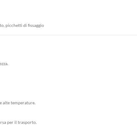
to, picchetti di fissaggio
ezza.
le alte temperature.
orsa per il trasporto.