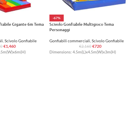
-67%
nfiabile Gigante 6m Tema
Scivolo Gonfiabile Multigioco Tema
Personaggi
li
,
Scivolo Gonfiabile
Gonfiabili commerciali
,
Scivolo Gonfiabile
€
1,460
€
720
80
€
2,160
5.5m(W)x6m(H)
Dimensions: 4.5m(L)x4.5m(W)x3m(H)