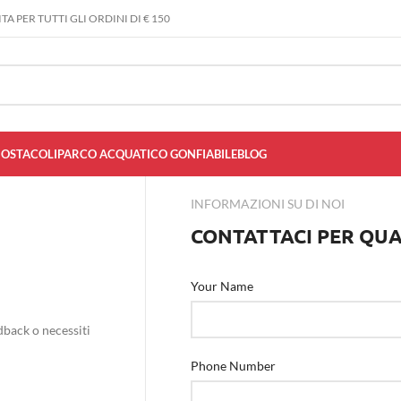
A PER TUTTI GLI ORDINI DI € 150
 OSTACOLI
PARCO ACQUATICO GONFIABILE
BLOG
INFORMAZIONI SU DI NOI
CONTATTACI PER QU
Your Name
dback o necessiti
Phone Number