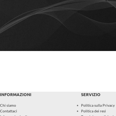
nel settore degli eventi… oppure stai pensando
di iniziare. In ogni caso, benvenuto. ...
Continue reading
INFORMAZIONI
SERVIZIO
Chi siamo
Politica sulla Privacy
Contattaci
Politica dei resi