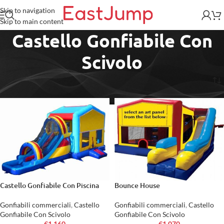
Skip to navigation
Skip to main content
Castello Gonfiabile Con
Scivolo
Home
/
Gonfiabili commerciali
/
Castello Gonfiabile Con Scivolo
Castello Gonfiabile Con Piscina
Bounce House
Gonfiabili commerciali
,
Castello
Gonfiabili commerciali
,
Castello
Gonfiabile Con Scivolo
Gonfiabile Con Scivolo
€
1,160
€
1,070