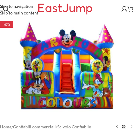
Skip to navigation
Skip to main content
-67%
Home
/
Gonfiabili commerciali
/
Scivolo Gonfiabile