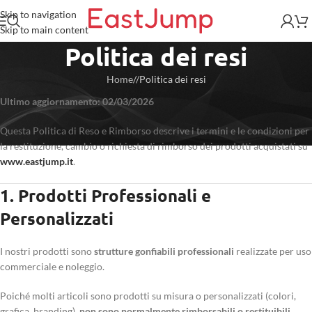
Skip to navigation
Skip to main content
Politica dei resi
Home
/
Politica dei resi
Ultimo aggiornamento: 02/03/2026
Questa Politica di Reso e Rimborso descrive i termini e le condizioni per
la restituzione, cambio o richiesta di rimborso dei prodotti acquistati su
www.eastjump.it
.
1. Prodotti Professionali e
Personalizzati
I nostri prodotti sono
strutture gonfiabili professionali
realizzate per uso
commerciale e noleggio.
Poiché molti articoli sono prodotti su misura o personalizzati (colori,
grafica, branding),
non sono normalmente rimborsabili o restituibili