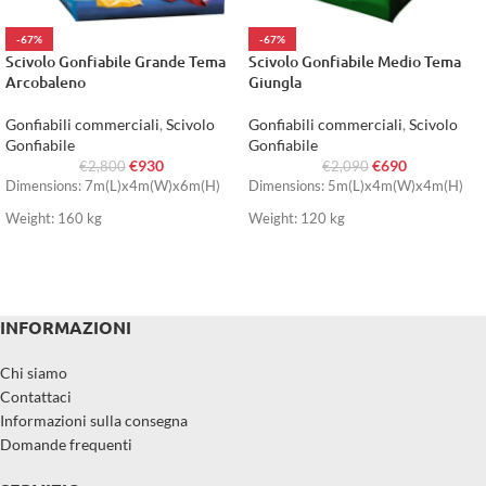
-67%
-67%
Scivolo Gonfiabile Grande Tema
Scivolo Gonfiabile Medio Tema
Arcobaleno
Giungla
Gonfiabili commerciali
,
Scivolo
Gonfiabili commerciali
,
Scivolo
Gonfiabile
Gonfiabile
€
930
€
690
€
2,800
€
2,090
Dimensions: 7m(L)x4m(W)x6m(H)
Dimensions: 5m(L)x4m(W)x4m(H)
Weight: 160 kg
Weight: 120 kg
INFORMAZIONI
Chi siamo
Contattaci
Informazioni sulla consegna
Domande frequenti