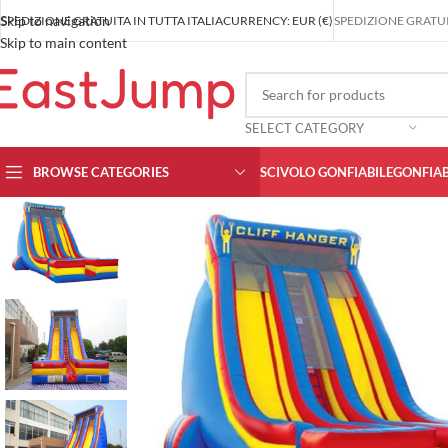
Skip to navigation
SPEDIZIONE GRATUITA IN TUTTA ITALIA
CURRENCY: EUR (€)
SPEDIZIONE GRATUIT
Skip to main content
SELECT CATEGORY
BROWSE CATEGORIES
SCIVOLO GONFIABILE
GONFIAB