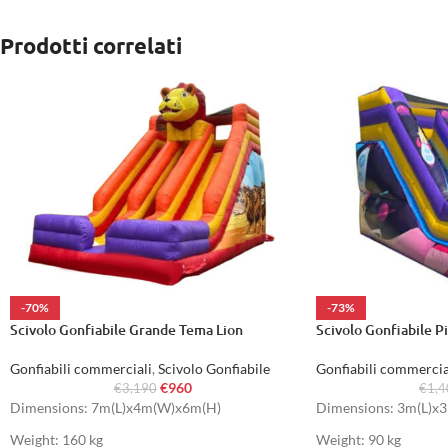
Prodotti correlati
-70%
-73%
Scivolo Gonfiabile Grande Tema Lion
Scivolo Gonfiabile P
Gonfiabili commerciali
,
Scivolo Gonfiabile
Gonfiabili commercia
€
960
€
3,190
€
1,
Dimensions: 7m(L)x4m(W)x6m(H)
Dimensions: 3m(L)x
Weight: 160 kg
Weight: 90 kg