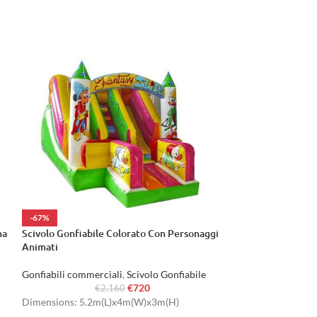
-67%
-67%
ma
Scivolo Gonfiabile Colorato Con Personaggi
Scivolo Gonfiabi
Animati
Personaggi
Gonfiabili commerciali
,
Scivolo Gonfiabile
Gonfiabili commer
€
720
€
2,160
€
Dimensions: 5.2m(L)x4m(W)x3m(H)
Dimensions: 4.5