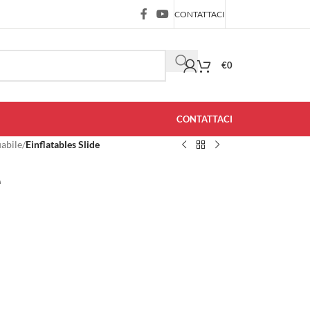
CONTATTACI
€
0
CONTATTACI
iabile
/
Einflatables Slide
e