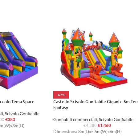
-67%
iccolo Tema Space
Castello Scivolo Gonfiabile Gigante 6m Te
Fantasy
li
,
Scivolo Gonfiabile
€
380
Gonfiabili commerciali
,
Scivolo Gonfiabile
400
€
1,460
3m(W)x3m(H)
€
4,380
Dimensions: 8m(L)x5.5m(W)x6m(H)