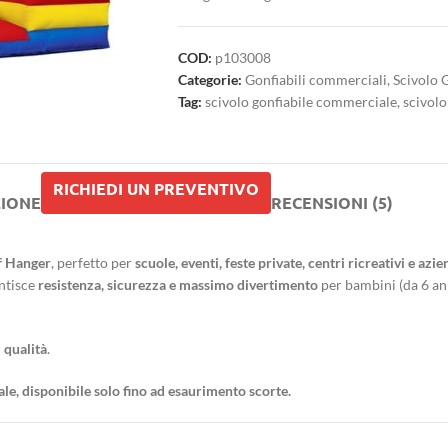
COD:
p103008
Categorie:
Gonfiabili commerciali
,
Scivolo 
Tag:
scivolo gonfiabile commerciale
,
scivolo
RICHIEDI UN PREVENTIVO
ZIONE
RECENSIONI (5)
ff Hanger
, perfetto per
scuole, eventi, feste private, centri ricreativi e azi
antisce
resistenza, sicurezza e massimo divertimento
per bambini (da 6 anni
 qualità
.
ale, disponibile solo fino ad esaurimento scorte.