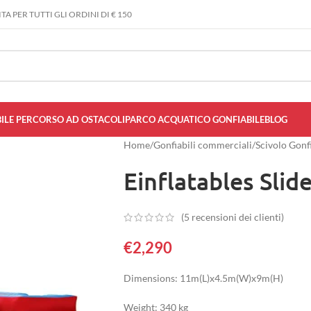
A PER TUTTI GLI ORDINI DI € 150
ILE PERCORSO AD OSTACOLI
PARCO ACQUATICO GONFIABILE
BLOG
Home
/
Gonfiabili commerciali
/
Scivolo Gonf
Einflatables Slid
(
5
recensioni dei clienti)
€
2,290
Dimensions: 11m(L)x4.5m(W)x9m(H)
Weight: 340 kg