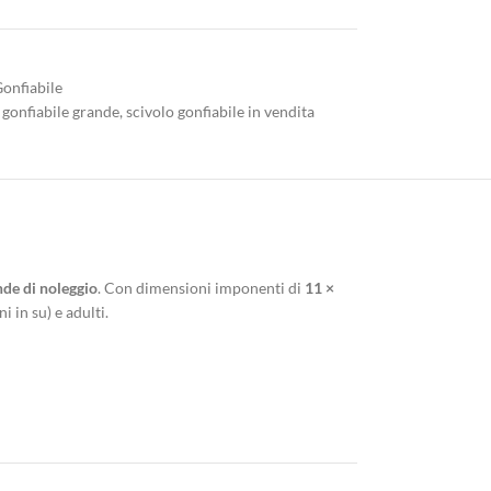
Gonfiabile
 gonfiabile grande
,
scivolo gonfiabile in vendita
ende di noleggio
. Con dimensioni imponenti di
11 ×
 in su) e adulti.