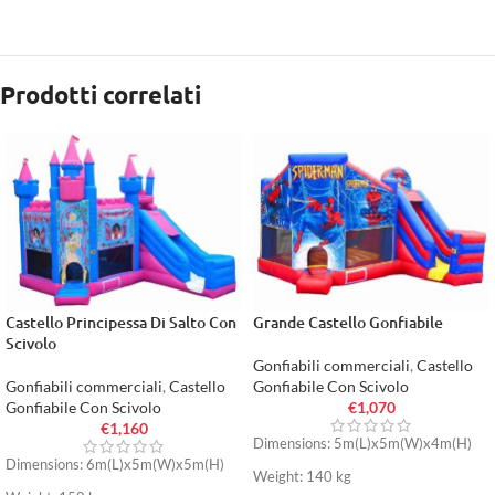
Prodotti correlati
Castello Principessa Di Salto Con
Grande Castello Gonfiabile
Scivolo
Gonfiabili commerciali
,
Castello
Gonfiabili commerciali
,
Castello
Gonfiabile Con Scivolo
Gonfiabile Con Scivolo
€
1,070
€
1,160
Dimensions: 5m(L)x5m(W)x4m(H)
Dimensions: 6m(L)x5m(W)x5m(H)
Weight: 140 kg