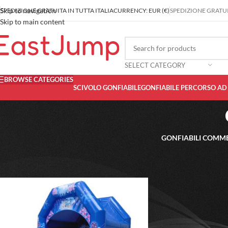
Skip to navigation
SPEDIZIONE GRATUITA IN TUTTA ITALIA
CURRENCY: EUR (€)
SPEDIZIONE GRATUIT
Skip to main content
SELECT CATEGORY
BROWSE CATEGORIES
SCIVOLO GONFIABILE
GONFIABILE PERCORSO AD
GONFIABILI COMME
Home
/
Prodotti taggati “castello gonfiabile”