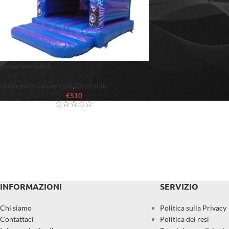
Disco Gonfiabili
Gonfiabili commerciali
,
Gonfiabili
€
510
INFORMAZIONI
SERVIZIO
Chi siamo
Politica sulla Privacy
Contattaci
Politica dei resi