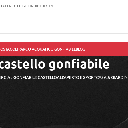
A PER TUTTI GLI ORDINI DI € 150
 OSTACOLI
PARCO ACQUATICO GONFIABILE
BLOG
castello gonfiabile
RCIALI
GONFIABILE CASTELLO
ALL'APERTO E SPORT
CASA & GIARDI