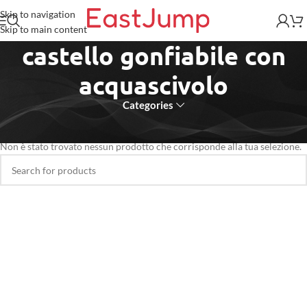
Skip to navigation
Skip to main content
castello gonfiabile con
acquascivolo
Categories
Home
/
Prodotti taggati “castello gonfiabile con acquascivolo”
Non è stato trovato nessun prodotto che corrisponde alla tua selezione.