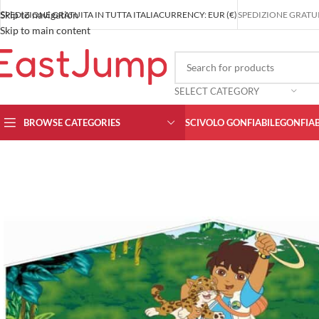
Skip to navigation
SPEDIZIONE GRATUITA IN TUTTA ITALIA
CURRENCY: EUR (€)
SPEDIZIONE GRATUIT
Skip to main content
SELECT CATEGORY
BROWSE CATEGORIES
SCIVOLO GONFIABILE
GONFIAB