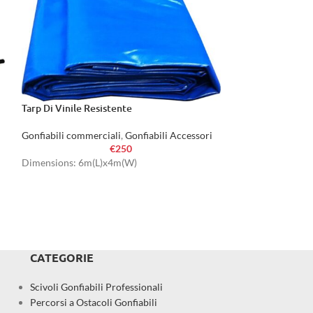
Tarp Di Vinile Resistente
Cuscino
Gonfiabili commerciali
,
Gonfiabili Accessori
Gonfiabili commer
€
250
Dimensions: 6m(L)x4m(W)
Dimensions: 1.2m
CATEGORIE
Scivoli Gonfiabili Professionali
Percorsi a Ostacoli Gonfiabili