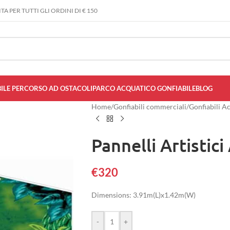
A PER TUTTI GLI ORDINI DI € 150
ILE PERCORSO AD OSTACOLI
PARCO ACQUATICO GONFIABILE
BLOG
Home
/
Gonfiabili commerciali
/
Gonfiabili A
Pannelli Artistic
€
320
Dimensions: 3.91m(L)x1.42m(W)
-
+