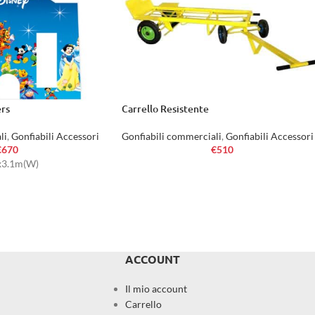
rs
Carrello Resistente
li
,
Gonfiabili Accessori
Gonfiabili commerciali
,
Gonfiabili Accessori
€
670
€
510
x3.1m(W)
ACCOUNT
Il mio account
Carrello