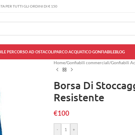
A PER TUTTI GLI ORDINI DI € 150
ILE PERCORSO AD OSTACOLI
PARCO ACQUATICO GONFIABILE
BLOG
Home
/
Gonfiabili commerciali
/
Gonfiabili A
Borsa Di Stoccagg
Resistente
€
100
-
+