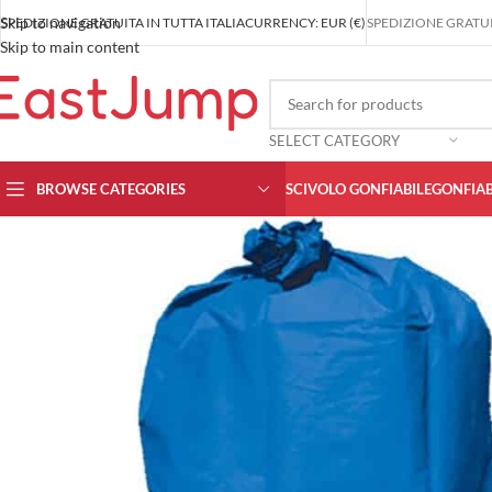
Skip to navigation
SPEDIZIONE GRATUITA IN TUTTA ITALIA
CURRENCY: EUR (€)
SPEDIZIONE GRATUIT
Skip to main content
SELECT CATEGORY
BROWSE CATEGORIES
SCIVOLO GONFIABILE
GONFIAB