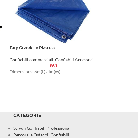
Tarp Grande In Plastica
Ingresso Rampa G
Gonfiabili commerciali
,
Gonfiabili Accessori
Gonfiabili commer
€
60
Dimensions: 6m(L)x4m(W)
CATEGORIE
Scivoli Gonfiabili Professionali
Percorsi a Ostacoli Gonfiabili