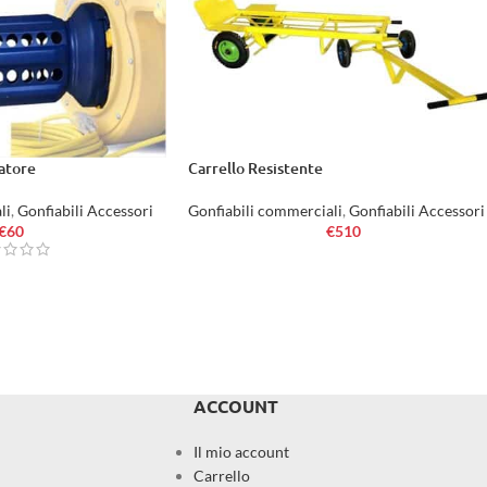
atore
Carrello Resistente
li
,
Gonfiabili Accessori
Gonfiabili commerciali
,
Gonfiabili Accessori
€
60
€
510
ACCOUNT
Il mio account
Carrello