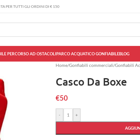
A PER TUTTI GLI ORDINI DI € 150
ILE PERCORSO AD OSTACOLI
PARCO ACQUATICO GONFIABILE
BLOG
Home
/
Gonfiabili commerciali
/
Gonfiabili A
Casco Da Boxe
€
50
-
+
AGGIUN