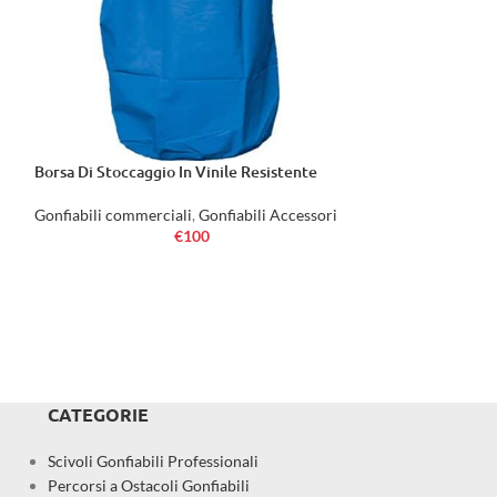
Borsa Di Stoccaggio In Vinile Resistente
Guantoni Da Boxe
Gonfiabili commerciali
,
Gonfiabili Accessori
Gonfiabili commer
€
100
Dimensions: 0.45
CATEGORIE
Scivoli Gonfiabili Professionali
Percorsi a Ostacoli Gonfiabili