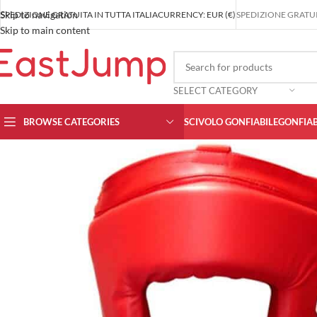
Skip to navigation
SPEDIZIONE GRATUITA IN TUTTA ITALIA
CURRENCY: EUR (€)
SPEDIZIONE GRATUIT
Skip to main content
SELECT CATEGORY
BROWSE CATEGORIES
SCIVOLO GONFIABILE
GONFIAB