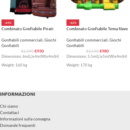
-64%
-62%
Combinato Gonfiabile Pirati
Combinato Gonfiabile Tema Nave
Gonfiabili commerciali
,
Giochi
Gonfiabili commerciali
,
Giochi
Gonfiabili
Gonfiabili
€
930
€
980
€
2,590
€
2,590
Dimensions: 6m(L)x4m(W)x4m(H)
Dimensions: 5.5m(L)x5m(W)x4m(H)
Weight: 160 kg
Weight: 170 kg
INFORMAZIONI
Chi siamo
Contattaci
Informazioni sulla consegna
Domande frequenti