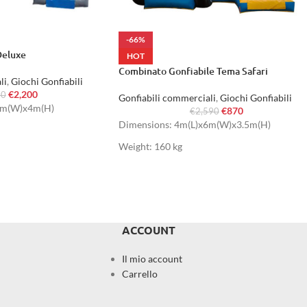
-66%
Deluxe
HOT
Combinato Gonfiabile Tema Safari
li
,
Giochi Gonfiabili
€
2,200
90
Gonfiabili commerciali
,
Giochi Gonfiabili
8m(W)x4m(H)
€
870
€
2,590
Dimensions: 4m(L)x6m(W)x3.5m(H)
Weight: 160 kg
ACCOUNT
Il mio account
Carrello