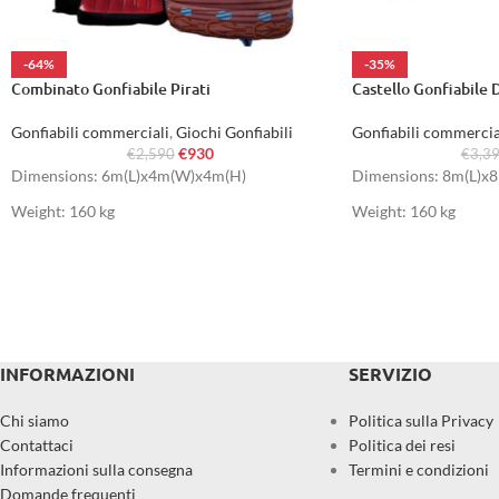
-64%
-35%
Combinato Gonfiabile Pirati
Castello Gonfiabile 
Gonfiabili commerciali
,
Giochi Gonfiabili
Gonfiabili commercia
€
930
€
2,590
€
3,3
Dimensions: 6m(L)x4m(W)x4m(H)
Dimensions: 8m(L)x
Weight: 160 kg
Weight: 160 kg
INFORMAZIONI
SERVIZIO
Chi siamo
Politica sulla Privacy
Contattaci
Politica dei resi
Informazioni sulla consegna
Termini e condizioni
Domande frequenti