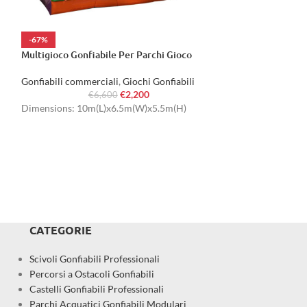
-67%
-67%
Multigioco Gonfiabile Per Parchi Gioco
Gioco Gonfiabile 
Gonfiabili commerciali
,
Giochi Gonfiabili
Gonfiabili commer
€
2,200
€
6,600
€
Dimensions: 10m(L)x6.5m(W)x5.5m(H)
Dimensions: 8m(
CATEGORIE
Scivoli Gonfiabili Professionali
Percorsi a Ostacoli Gonfiabili
Castelli Gonfiabili Professionali
Parchi Acquatici Gonfiabili Modulari