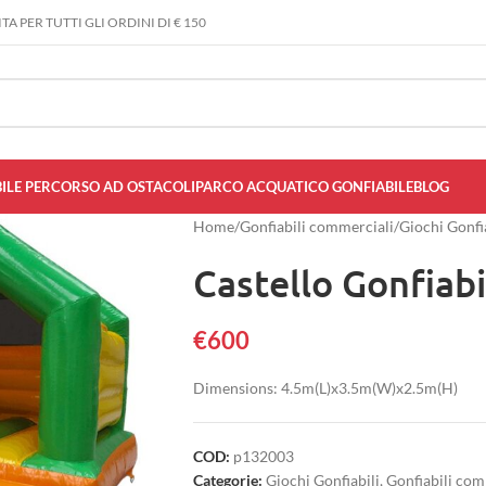
A PER TUTTI GLI ORDINI DI € 150
ILE PERCORSO AD OSTACOLI
PARCO ACQUATICO GONFIABILE
BLOG
Home
/
Gonfiabili commerciali
/
Giochi Gonfi
Castello Gonfiab
€
600
Dimensions: 4.5m(L)x3.5m(W)x2.5m(H)
COD:
p132003
Categorie:
Giochi Gonfiabili
,
Gonfiabili com