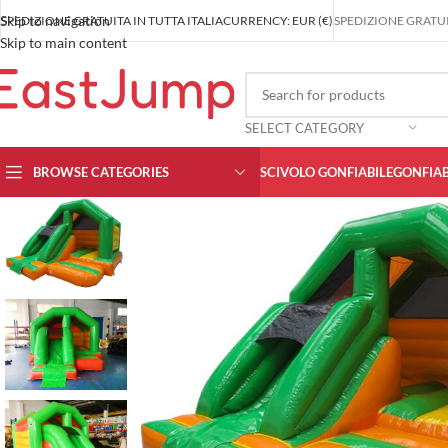
Skip to navigation
SPEDIZIONE GRATUITA IN TUTTA ITALIA
CURRENCY: EUR (€)
SPEDIZIONE GRATUIT
Skip to main content
SELECT CATEGORY
BROWSE CATEGORIES
SCIVOLO GONFIABILE
GONFIAB