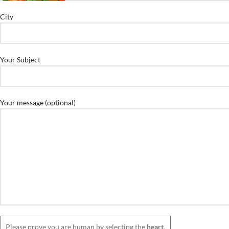
City
Your Subject
Your message (optional)
Please prove you are human by selecting the
heart
.