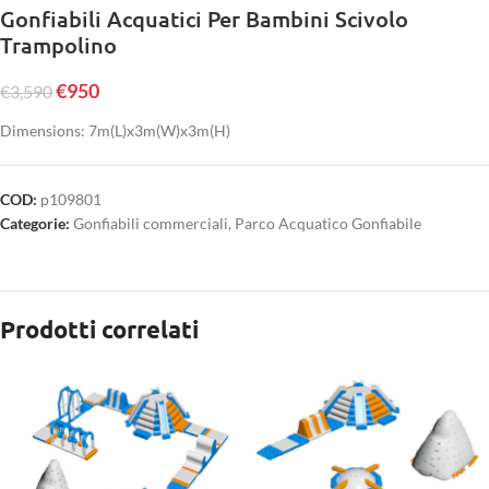
Gonfiabili Acquatici Per Bambini Scivolo
Trampolino
€
950
€
3,590
Dimensions: 7m(L)x3m(W)x3m(H)
COD:
p109801
Categorie:
Gonfiabili commerciali
,
Parco Acquatico Gonfiabile
Prodotti correlati