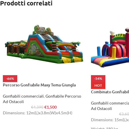
Prodotti correlati
-66%
-54%
Percorso Gonfiabile Maxy Tema Giungla
HOT
Combinato Gonfiabil
Gonfiabili commerciali
,
Gonfiabile Percorso
Ad Ostacoli
Gonfiabili commercia
€
1,500
€
4,390
Ad Ostacoli
Dimensions: 12m(L)x3.8m(W)x4.5m(H)
€
3,6
Dimensions: 15m(L)
Weight: 180 kg