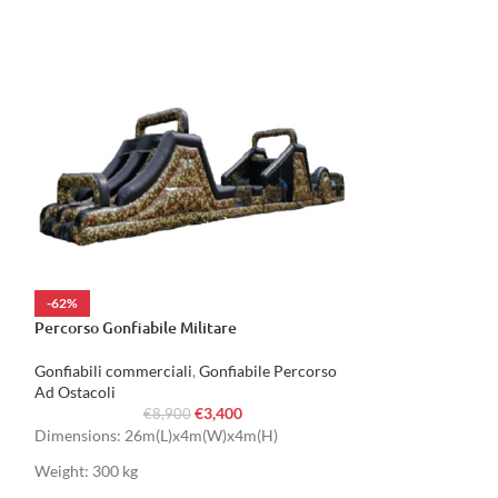
-62%
-67%
Percorso Gonfiabile Militare
Multigioco Con O
Gonfiabili commerciali
,
Gonfiabile Percorso
Gonfiabili commer
Ad Ostacoli
Ad Ostacoli
€
3,400
€
8,900
€
Dimensions: 26m(L)x4m(W)x4m(H)
Dimensions: 12m
Weight: 300 kg