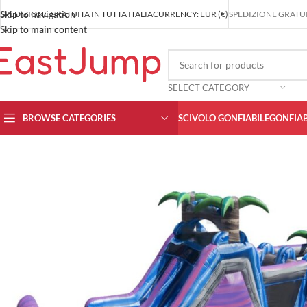
Skip to navigation
SPEDIZIONE GRATUITA IN TUTTA ITALIA
CURRENCY: EUR (€)
SPEDIZIONE GRATUIT
Skip to main content
SELECT CATEGORY
BROWSE CATEGORIES
SCIVOLO GONFIABILE
GONFIAB