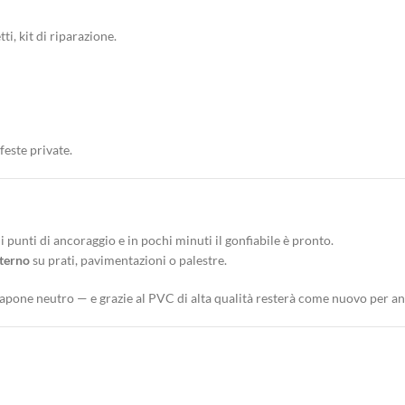
ti, kit di riparazione.
feste private.
 i punti di ancoraggio e in pochi minuti il gonfiabile è pronto.
sterno
su prati, pavimentazioni o palestre.
pone neutro — e grazie al PVC di alta qualità resterà come nuovo per an