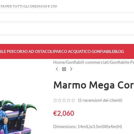
A PER TUTTI GLI ORDINI DI € 150
ILE PERCORSO AD OSTACOLI
PARCO ACQUATICO GONFIABILE
BLOG
Home
/
Gonfiabili commerciali
/
Gonfiabile P
Marmo Mega Cors
(
5
recensioni dei clienti)
€
2,060
Dimensions: 14m(L)x3.5m(W)x4m(H)