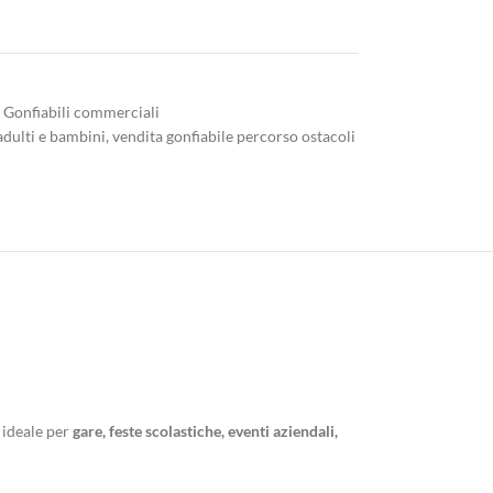
Gonfiabili commerciali
adulti e bambini
,
vendita gonfiabile percorso ostacoli
è ideale per
gare, feste scolastiche, eventi aziendali,