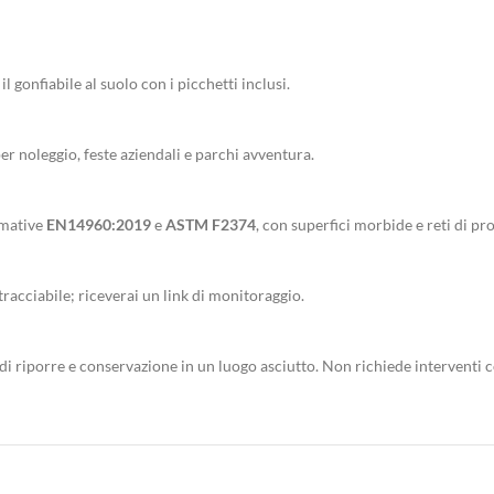
il gonfiabile al suolo con i picchetti inclusi.
per noleggio, feste aziendali e parchi avventura.
rmative
EN14960:2019
e
ASTM F2374
, con superfici morbide e reti di pr
racciabile; riceverai un link di monitoraggio.
i riporre e conservazione in un luogo asciutto. Non richiede interventi 