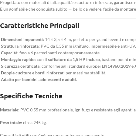
Progettato con materiali di alta qualità e cuciture rinforzate, garantisce
È un gonfiabile che conquista subito — bello da vedere, facile da montare
Caratteristiche Principali
Dimensioni imponenti:
14 × 3,5 × 4 m, perfetto per grandi eventi e compe
Struttura rinforzata:
PVC da 0,55 mm ignifugo, impermeabile e anti-UV.
Capacità:
fino a 6 partecipanti contemporaneamente.
Montaggio rapido:
con il
soffiatore da 1,5 HP incluso
, bastano pochi min
Sicurezza certificata:
conforme agli standard europei
EN14960:2019
e
Doppie cuciture e bordi rinforzati
per massima stabilità.
Adatto per bambini, adolescenti e adulti.
Specifiche Tecniche
Materiale:
PVC 0,55 mm professionale, ignifugo e resistente agli agenti a
Peso totale:
circa 245 kg.
Capacità di utilizzo:
4–6 persone contemporaneamente.