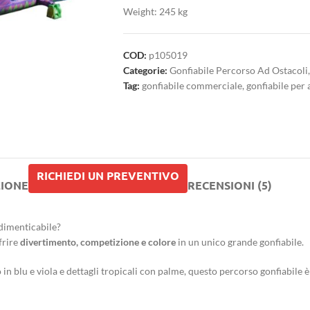
Weight: 245 kg
COD:
p105019
Categorie:
Gonfiabile Percorso Ad Ostacoli
,
Tag:
gonfiabile commerciale
,
gonfiabile per 
RICHIEDI UN PREVENTIVO
ZIONE
RECENSIONI (5)
ndimenticabile?
frire
divertimento, competizione e colore
in un unico grande gonfiabile.
 in blu e viola e dettagli tropicali con palme, questo percorso gonfiabile 