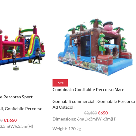
-73%
Combinato Gonfiabile Percorso Mare
e Percorso Sport
Gonfiabili commerciali
,
Gonfiabile Percorso
Ad Ostacoli
li
,
Gonfiabile Percorso
€
650
€
2,400
Dimensions: 6m(L)x3m(W)x3m(H)
€
1,650
00
x3.5m(W)x5.5m(H)
Weight: 170 kg