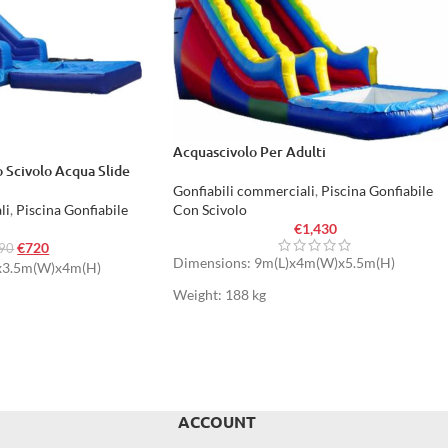
Acquascivolo Per Adulti
 Scivolo Acqua Slide
Gonfiabili commerciali
,
Piscina Gonfiabile
li
,
Piscina Gonfiabile
Con Scivolo
€
1,430
€
720
590
Dimensions: 9m(L)x4m(W)x5.5m(H)
)x3.5m(W)x4m(H)
Weight: 188 kg
ACCOUNT