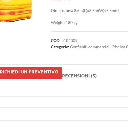
Dimensions: 8.5m(L)x3.5m(W)x5.5m(H)
Weight: 180 kg
COD:
p104009
Categorie:
Gonfiabili commerciali
,
Piscina 
RICHIEDI UN PREVENTIVO
RECENSIONI (5)