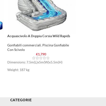
Acquascivolo A Doppia Corsia Wild Rapids
Doppio Scivolo G
Gonfiabili commerciali
,
Piscina Gonfiabile
Gonfiabili commer
Con Scivolo
Con Scivolo
€
1,790
Dimensions: 7.5m(L)x5m(W)x5.5m(H)
Dimensions: 7.6
Weight: 187 kg
Weight: 230 kg
CATEGORIE