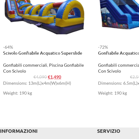
-64%
-72%
Scivolo Gonfiabile Acquatico Superslide
Gonfiabile Acquatico
Gonfiabili commerciali
,
Piscina Gonfiabile
Gonfiabili commercia
Con Scivolo
Con Scivolo
€
1,490
€
4,090
€
2,
Dimensions: 13m(L)x4m(W)x6m(H)
Dimensions: 6.5m(L
Weight: 190 kg
Weight: 190 kg
INFORMAZIONI
SERVIZIO