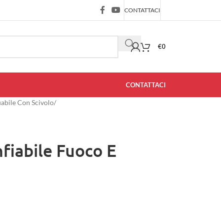
CONTATTACI
€
0
CONTATTACI
iabile Con Scivolo
/
fiabile Fuoco E