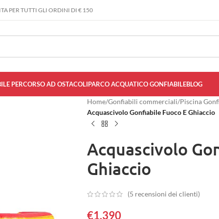
A PER TUTTI GLI ORDINI DI € 150
ILE PERCORSO AD OSTACOLI
PARCO ACQUATICO GONFIABILE
BLOG
Home
/
Gonfiabili commerciali
/
Piscina Gonf
Acquascivolo Gonfiabile Fuoco E Ghiaccio
Acquascivolo Gon
Ghiaccio
(
5
recensioni dei clienti)
€
1,390