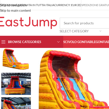
Skip to navigation
SPEDIZIONE GRATUITA IN TUTTA ITALIA
CURRENCY: EUR (€)
SPEDIZIONE GRATUIT
Skip to main content
SELECT CATEGORY
BROWSE CATEGORIES
SCIVOLO GONFIABILE
GONFIAB