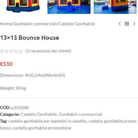
Home
/
Gonfiabili commerciali
/
Castello Gonfiabile
13×13 Bounce House
(
3
recensioni dei clienti)
€
510
Dimensions: 4m(L)x4m(W)x4m(H)
Weight: 84 kg
COD:
p101048
Categorie:
Castello Gonfiabile
,
Gonfiabili commerciali
Tag:
castello gonfiabile per bambini in vendita
,
castello gonfiabile prezzo
basso
,
castello gonfiabile promozione