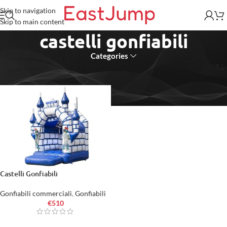
Skip to navigation
Skip to main content
castelli gonfiabili
Categories
Home
/
Prodotti taggati “castelli gonfiabili”
Castelli Gonfiabili
Gonfiabili commerciali
,
Gonfiabili
€
510