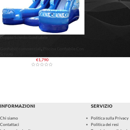
Doppio Scivolo Gonfiabile
Gonfiabili commerciali
,
Piscina Gonfiabile Con
Scivolo
€
1,790
INFORMAZIONI
SERVIZIO
Chi siamo
Politica sulla Privacy
Contattaci
Politica dei resi