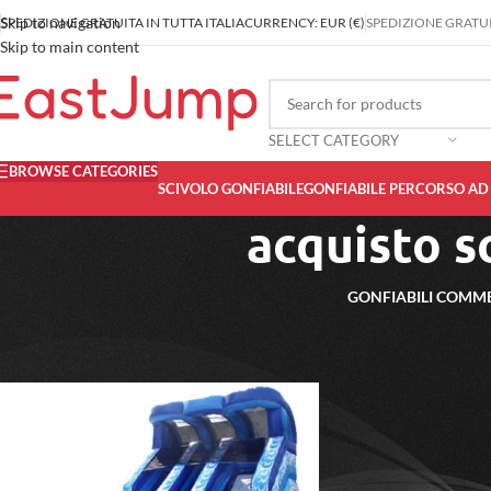
Skip to navigation
SPEDIZIONE GRATUITA IN TUTTA ITALIA
CURRENCY: EUR (€)
SPEDIZIONE GRATUIT
Skip to main content
SELECT CATEGORY
BROWSE CATEGORIES
SCIVOLO GONFIABILE
GONFIABILE PERCORSO AD
acquisto s
GONFIABILI COMME
Home
/
Prodotti taggati “acquisto scivolo gonfiabile per bambini”