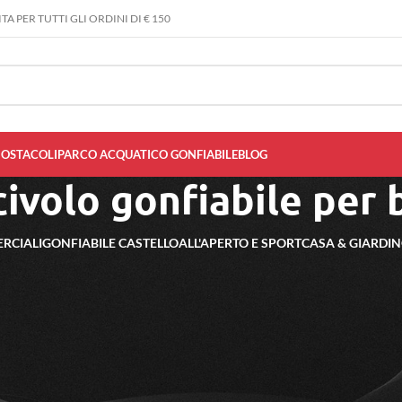
A PER TUTTI GLI ORDINI DI € 150
 OSTACOLI
PARCO ACQUATICO GONFIABILE
BLOG
civolo gonfiabile per
RCIALI
GONFIABILE CASTELLO
ALL'APERTO E SPORT
CASA & GIARDI