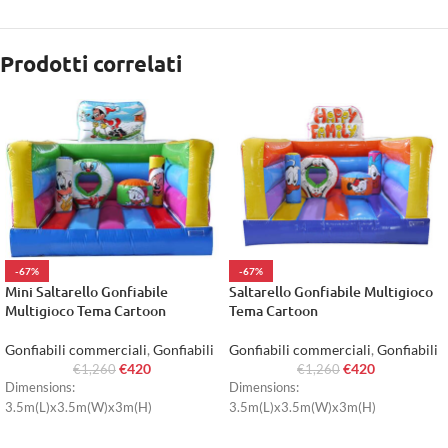
Prodotti correlati
-67%
-67%
Mini Saltarello Gonfiabile
Saltarello Gonfiabile Multigioco
Multigioco Tema Cartoon
Tema Cartoon
Gonfiabili commerciali
,
Gonfiabili
Gonfiabili commerciali
,
Gonfiabili
€
420
€
420
€
1,260
€
1,260
Dimensions:
Dimensions:
3.5m(L)x3.5m(W)x3m(H)
3.5m(L)x3.5m(W)x3m(H)